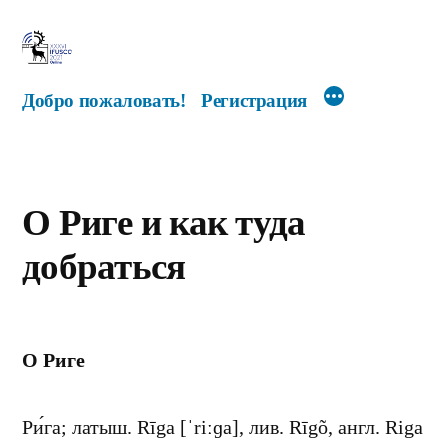
Перейти
к
содержимому
Добро пожаловать!
Регистрация
О Риге и как туда
добраться
О Риге
Ри́га; латыш. Rīga [ˈriːɡa], лив. Rīgõ, англ. Riga