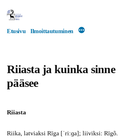
Siirry
sisältöön
Etusivu
Ilmoittautuminen
Riiasta ja kuinka sinne
pääsee
Riiasta
Riika, latviaksi Rīga [ˈriːɡa]; liiviksi: Rīgõ.