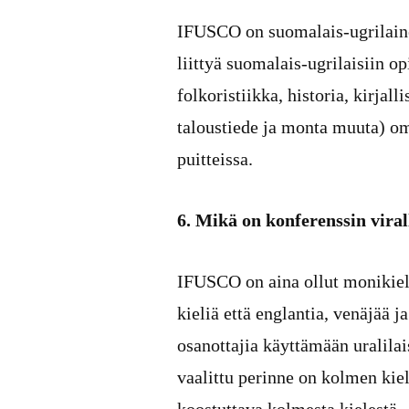
IFUSCO on suomalais-ugrilaine
liittyä suomalais-ugrilaisiin opi
folkoristiikka, historia, kirja
taloustiede ja monta muuta) omi
puitteissa.
6. Mikä on konferenssin viral
IFUSCO on aina ollut monikieli
kieliä että englantia, venäjää 
osanottajia käyttämään uralila
vaalittu perinne on kolmen kie