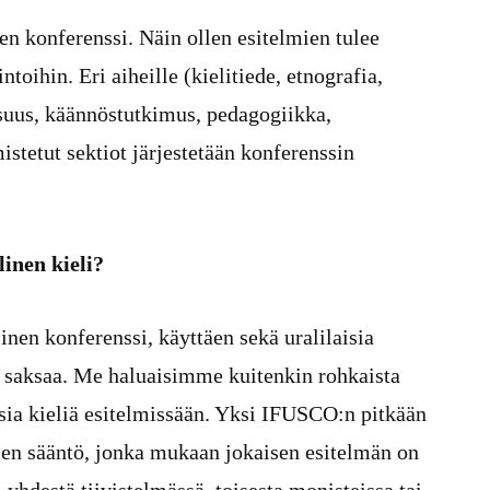
n konferenssi. Näin ollen esitelmien tulee
ntoihin. Eri aiheille (kielitiede, etnografia,
llisuus, käännöstutkimus, pedagogiikka,
stetut sektiot järjestetään konferenssin
linen kieli?
nen konferenssi, käyttäen sekä uralilaisia
ja saksaa. Me haluaisimme kuitenkin rohkaista
isia kieliä esitelmissään. Yksi IFUSCO:n pitkään
len sääntö, jonka mukaan jokaisen esitelmän on