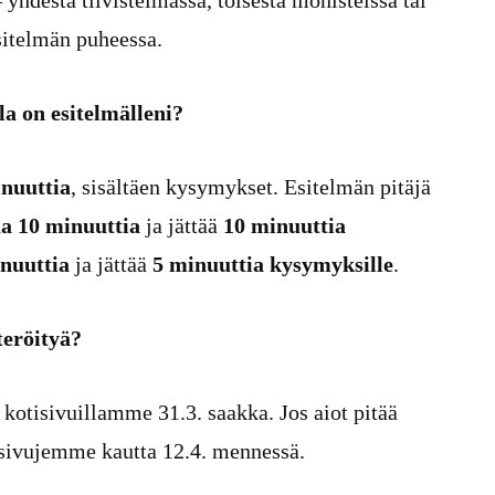
 yhdestä tiivistelmässä, toisesta monisteissa tai
esitelmän puheessa.
la on esitelmälleni?
nuuttia
, sisältäen kysymykset. Esitelmän pitäjä
a 10 minuuttia
ja jättää
10 minuuttia
nuuttia
ja jättää
5 minuuttia kysymyksille
.
teröityä?
 kotisivuillamme 31.3. saakka. Jos aiot pitää
tisivujemme kautta 12.4. mennessä.