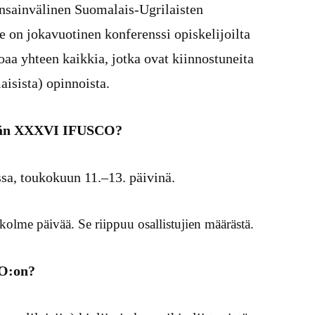
nsainvälinen Suomalais-Ugrilaisten
e on jokavuotinen konferenssi opiskelijoilta
oaa yhteen kaikkia, jotka ovat kiinnostuneita
laisista) opinnoista.
etään XXXVI IFUSCO?
ssa, toukokuun 11.–13. päivinä.
kolme päivää. Se riippuu osallistujien määrästä.
CO:on?