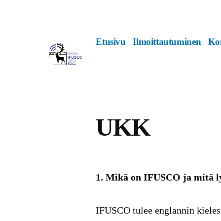
Siirry
sisältöön
Etusivu
Ilmoittautuminen
Kon
UKK
1. Mikä on IFUSCO ja mitä l
IFUSCO tulee englannin kielest