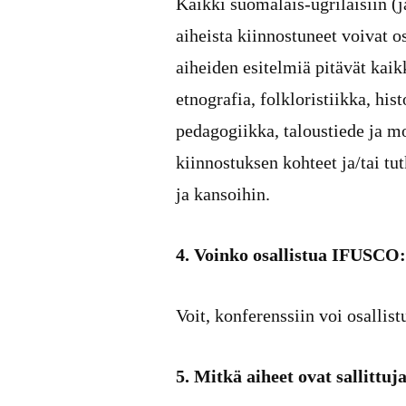
Kaikki suomalais-ugrilaisiin (ja 
aiheista kiinnostuneet voivat os
aiheiden esitelmiä pitävät kaikk
etnografia, folkloristiikka, his
pedagogiikka, taloustiede ja mo
kiinnostuksen kohteet ja/tai tut
ja kansoihin.
4. Voinko osallistua IFUSCO
Voit, konferenssiin voi osallis
5. Mitkä aiheet ovat sallitt