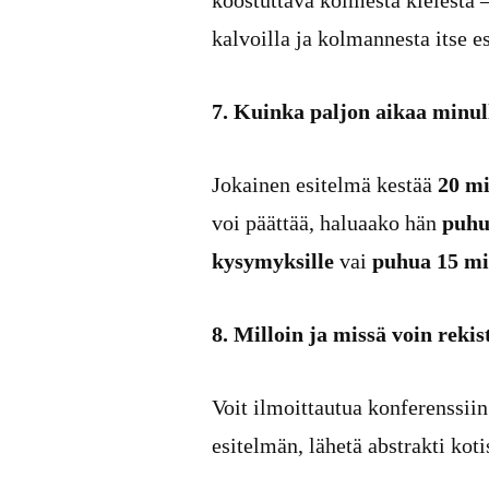
koostuttava kolmesta kielestä –
kalvoilla ja kolmannesta itse 
7. Kuinka paljon aikaa minul
Jokainen esitelmä kestää
20 mi
voi päättää, haluaako hän
puhu
kysymyksille
vai
puhua 15 mi
8. Milloin ja missä voin rekis
Voit ilmoittautua konferenssiin
esitelmän, lähetä abstrakti ko