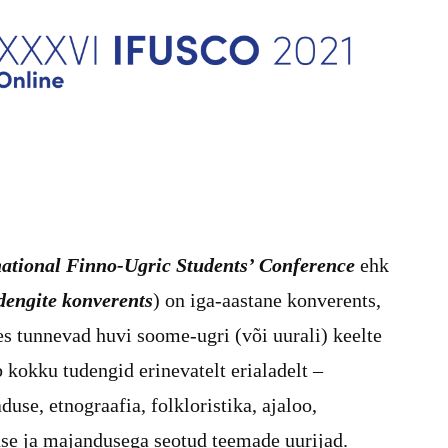
national Finno-Ugric Students’ Conference
ehk
dengite konverents
) on iga-aastane konverents,
es tunnevad huvi soome-ugri (või uurali) keelte
 kokku tudengid erinevatelt erialadelt –
se, etnograafia, folkloristika, ajaloo,
duse ja majandusega seotud teemade uurijad.