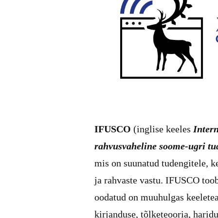
IFUSCO
(inglise keeles
Inter
rahvusvaheline soome-ugri tu
mis on suunatud tudengitele, k
ja rahvaste vastu. IFUSCO toob
oodatud on muuhulgas keeleteadu
kirjanduse, tõlketeooria, hari