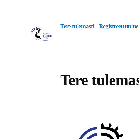
Skip
to
Tere tulemast!
Registreerumine
content
Tere tulem