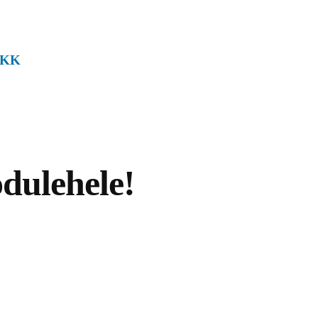
KK
dulehele!