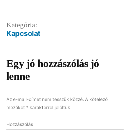
méret
Bejegyzés
Kategória:
Kapcsolat
navigáció
Egy jó hozzászólás jó
lenne
Az e-mail-címet nem tesszük közzé.
A kötelező
mezőket
*
karakterrel jelöltük
Hozzászólás