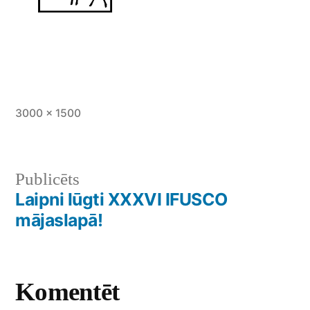
Pilnā
3000 × 1500
izmērā
Ziņu
Publicēts
Laipni lūgti XXXVI IFUSCO
izvēlne
mājaslapā!
Komentēt